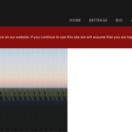
HOME
BEITRÄGE
BIO
 on our website. If you continue to use this site we will assume that you are hap