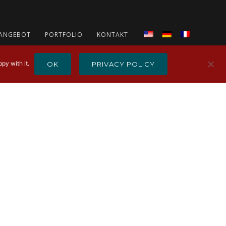
ANGEBOT
PORTFOLIO
KONTAKT
py with it.
OK
PRIVACY POLICY