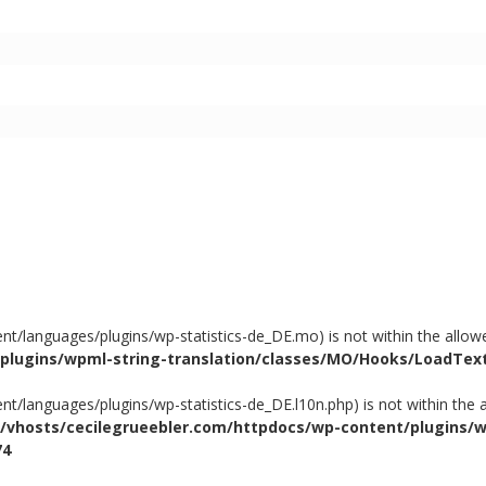
content/languages/plugins/wp-statistics-de_DE.mo) is not within the all
/plugins/wpml-string-translation/classes/MO/Hooks/LoadTe
ontent/languages/plugins/wp-statistics-de_DE.l10n.php) is not within the 
/vhosts/cecilegrueebler.com/httpdocs/wp-content/plugins/w
74