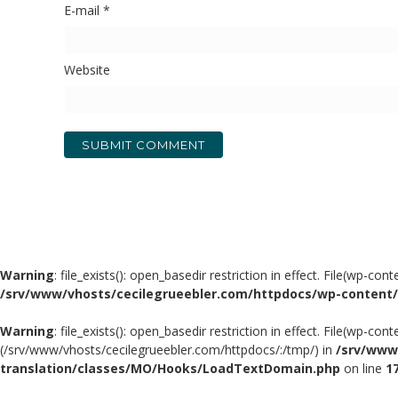
E-mail
*
Website
Warning
: file_exists(): open_basedir restriction in effect. File(wp-
/srv/www/vhosts/cecilegrueebler.com/httpdocs/wp-content
Warning
: file_exists(): open_basedir restriction in effect. File(wp-c
(/srv/www/vhosts/cecilegrueebler.com/httpdocs/:/tmp/) in
/srv/www
translation/classes/MO/Hooks/LoadTextDomain.php
on line
1