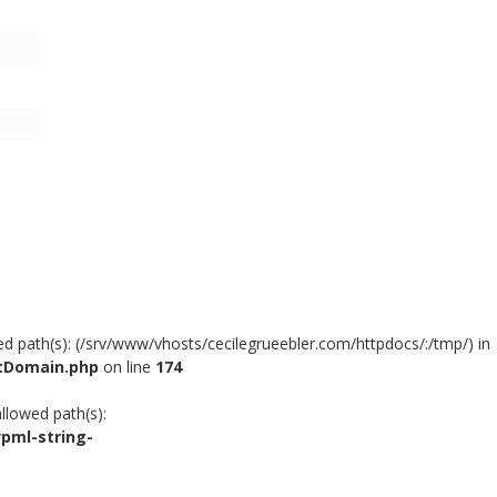
owed path(s): (/srv/www/vhosts/cecilegrueebler.com/httpdocs/:/tmp/) in
xtDomain.php
on line
174
allowed path(s):
pml-string-