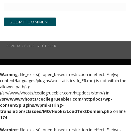
2026 © CÉCILE GRÜEBLER
Warning
: file_exists(): open_basedir restriction in effect. File(wp-
content/languages/plugins/wp-statistics-fr_FR.mo) is not within the
allowed path(s):
(/srv/www/vhosts/cecilegrueebler.com/httpdocs/:/tmp/) in
/srv/www/vhosts/cecilegrueebler.com/httpdocs/wp-
content/plugins/wpml-string-
translation/classes/MO/Hooks/LoadTextDomain.php
on line
174
Warning
: file_exists(): open_basedir restriction in effect. File(wp-