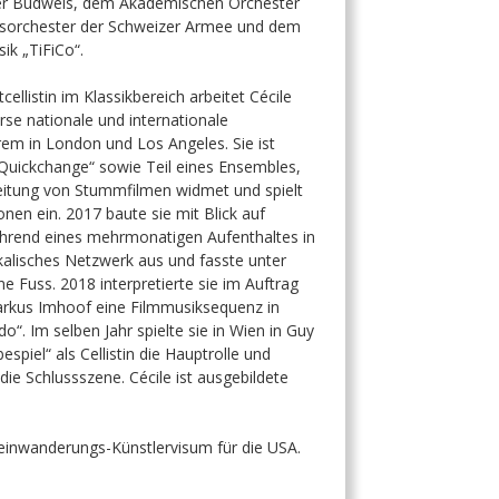
er Budweis, dem Akademischen Orchester
sorchester der Schweizer Armee und dem
ik „TiFiCo“.
cellistin im Klassikbereich arbeitet Cécile
verse nationale und internationale
em in London und Los Angeles. Sie ist
Quickchange“ sowie Teil eines Ensembles,
leitung von Stummfilmen widmet und spielt
en ein. 2017 baute sie mit Blick auf
ährend eines mehrmonatigen Aufenthaltes in
alisches Netzwerk aus und fasste unter
e Fuss. 2018 interpretierte sie im Auftrag
rkus Imhoof eine Filmmusiksequenz in
“. Im selben Jahr spielte sie in Wien in Guy
spiel“ als Cellistin die Hauptrolle und
ie Schlussszene. Cécile ist ausgebildete
teinwanderungs-Künstlervisum für die USA.