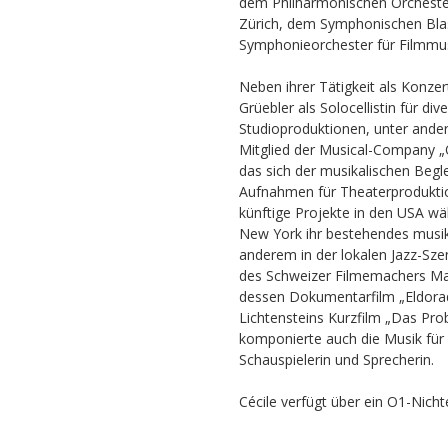
dem Philharmonischen Orchest
Zürich, dem Symphonischen Bla
Symphonieorchester für Filmmus
Neben ihrer Tätigkeit als Konzert
Grüebler als Solocellistin für di
Studioproduktionen, unter ander
Mitglied der Musical-Company „
das sich der musikalischen Beg
Aufnahmen für Theaterproduktion
künftige Projekte in den USA w
New York ihr bestehendes musik
anderem in der lokalen Jazz-Szen
des Schweizer Filmemachers Ma
dessen Dokumentarfilm „Eldorado
Lichtensteins Kurzfilm „Das Probe
komponierte auch die Musik für d
Schauspielerin und Sprecherin.
Cécile verfügt über ein O1-Nich