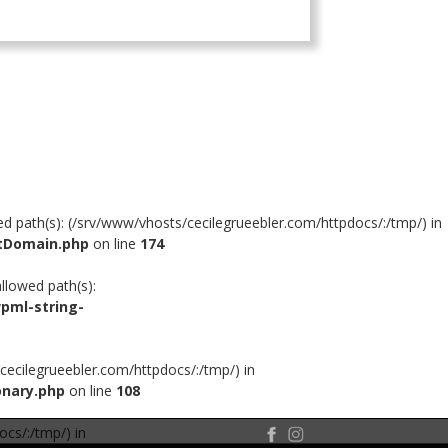
owed path(s): (/srv/www/vhosts/cecilegrueebler.com/httpdocs/:/tmp/) in
xtDomain.php
on line
174
allowed path(s):
pml-string-
s/cecilegrueebler.com/httpdocs/:/tmp/) in
onary.php
on line
108
ocs/:/tmp/) in