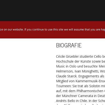
HOME
BEITRÄGE
BIO
ANGEBOT
PORTFOLIO
KO
 on our website. If you continue to use this site we will assume that you are hap
BIOGRAFIE
Cécile Grüebler studierte Cello
Hochschule der Künste sowie b
Music in Oslo und besuchte Meis
Helmerson, Ivan Monighetti, Wo
Claude Starck. Engagements als 
Mitglied von Kammermusik-Ensem
Tourneen: Sie trat als Solistin
auf, mit dem Philharmonischen 
der Münchner Camerata in Deuts
Andrés Bello in Chile. In der Sch