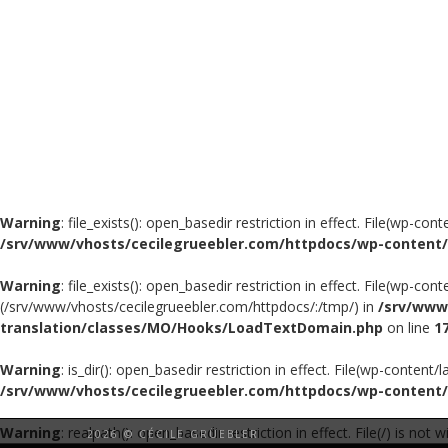
Warning
: file_exists(): open_basedir restriction in effect. File(wp-
/srv/www/vhosts/cecilegrueebler.com/httpdocs/wp-content
Warning
: file_exists(): open_basedir restriction in effect. File(wp-c
(/srv/www/vhosts/cecilegrueebler.com/httpdocs/:/tmp/) in
/srv/www
translation/classes/MO/Hooks/LoadTextDomain.php
on line
1
Warning
: is_dir(): open_basedir restriction in effect. File(wp-conte
/srv/www/vhosts/cecilegrueebler.com/httpdocs/wp-content/
Warning
: realpath(): open_basedir restriction in effect. File(/) is n
2026 © CÉCILE GRÜEBLER