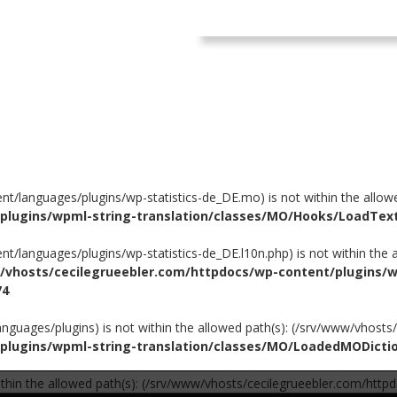
content/languages/plugins/wp-statistics-de_DE.mo) is not within the all
/plugins/wpml-string-translation/classes/MO/Hooks/LoadTe
ontent/languages/plugins/wp-statistics-de_DE.l10n.php) is not within the 
/vhosts/cecilegrueebler.com/httpdocs/wp-content/plugins/w
74
nt/languages/plugins) is not within the allowed path(s): (/srv/www/vhost
plugins/wpml-string-translation/classes/MO/LoadedMODicti
ot within the allowed path(s): (/srv/www/vhosts/cecilegrueebler.com/httpd