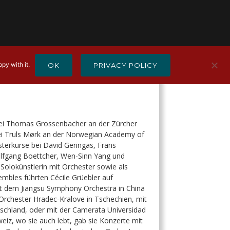
NTAKT
py with it.
OK
PRIVACY POLICY
 bei Thomas Grossenbacher an der Zürcher
ei Truls Mørk an der Norwegian Academy of
terkurse bei David Geringas, Frans
lfgang Boettcher, Wen-Sinn Yang und
Solokünstlerin mit Orchester sowie als
bles führten Cécile Grüebler auf
 mit dem Jiangsu Symphony Orchestra in China
Orchester Hradec-Kralove in Tschechien, mit
chland, oder mit der Camerata Universidad
weiz, wo sie auch lebt, gab sie Konzerte mit