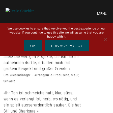
MENU
We use cookies to ensure that we give you the best experience on our
website. If you continue to use this site we will assume that you are
happy with it.
«Ton, Gefühl und Persönlichkeit sind die
Attribute Nummer eins, nach denen ich bei
OK
PRIVACY POLICY
einem Musiker immer suche. Cécile hat
alles! Die wenigen Projekte, die ich mit ihr
aufnehmen durfte, erfüllten mich mit
großem Respekt und großer Freude.»
Urs Wiesendanger – Arrangeur & Produzent, Maur,
Schweiz
«Ihr Ton ist schmeichelhaft, klar, süss,
wenn es verlangt ist, herb, wo nötig, und
sie spielt ausserordentlich sauber. Sie hat
Stil und Charisma.»