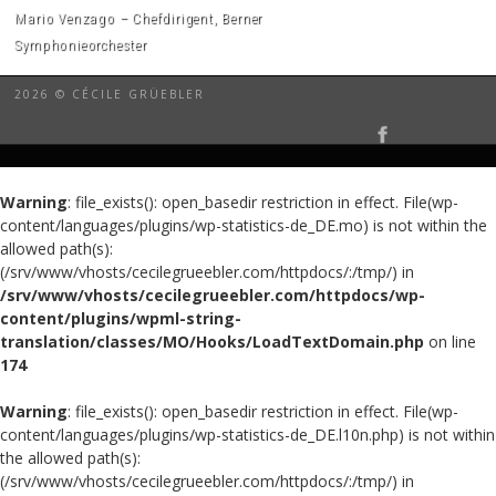
Mario Venzago – Chefdirigent, Berner
Symphonieorchester
2026 © CÉCILE GRÜEBLER
Warning
: file_exists(): open_basedir restriction in effect. File(wp-
content/languages/plugins/wp-statistics-de_DE.mo) is not within the
allowed path(s):
(/srv/www/vhosts/cecilegrueebler.com/httpdocs/:/tmp/) in
/srv/www/vhosts/cecilegrueebler.com/httpdocs/wp-
content/plugins/wpml-string-
translation/classes/MO/Hooks/LoadTextDomain.php
on line
174
Warning
: file_exists(): open_basedir restriction in effect. File(wp-
content/languages/plugins/wp-statistics-de_DE.l10n.php) is not within
the allowed path(s):
(/srv/www/vhosts/cecilegrueebler.com/httpdocs/:/tmp/) in