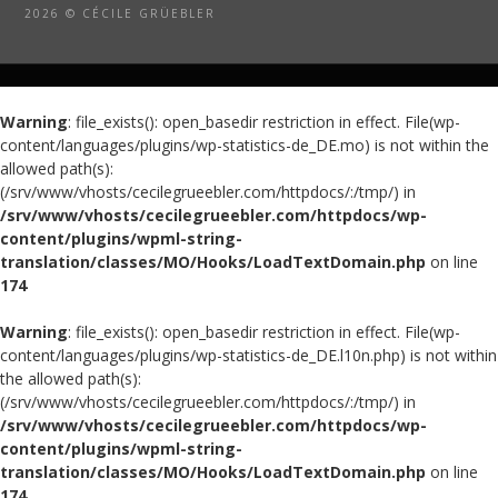
2026 © CÉCILE GRÜEBLER
Warning
: file_exists(): open_basedir restriction in effect. File(wp-
content/languages/plugins/wp-statistics-de_DE.mo) is not within the
allowed path(s):
(/srv/www/vhosts/cecilegrueebler.com/httpdocs/:/tmp/) in
/srv/www/vhosts/cecilegrueebler.com/httpdocs/wp-
content/plugins/wpml-string-
translation/classes/MO/Hooks/LoadTextDomain.php
on line
174
Warning
: file_exists(): open_basedir restriction in effect. File(wp-
content/languages/plugins/wp-statistics-de_DE.l10n.php) is not within
the allowed path(s):
(/srv/www/vhosts/cecilegrueebler.com/httpdocs/:/tmp/) in
/srv/www/vhosts/cecilegrueebler.com/httpdocs/wp-
content/plugins/wpml-string-
translation/classes/MO/Hooks/LoadTextDomain.php
on line
174