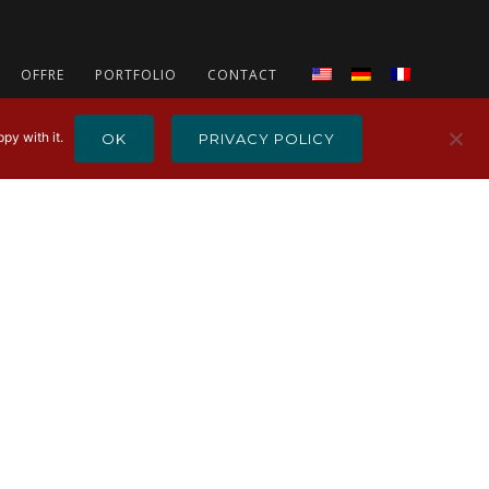
OFFRE
PORTFOLIO
CONTACT
py with it.
OK
PRIVACY POLICY