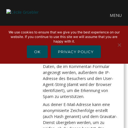
MENU
We use cookies to ensure that we give you the best experience on our
website. If you continue to use this site we will assume that you are
DATENSCHUTZERKLÄRUNG
happy with it.
OK
PRIVACY POLICY
Wenn Besucher Kommentare auf der
Website schreiben, sammeln wir die
Daten, die im Kommentar-Formular
angezeigt werden, außerdem die IP-
Adresse des Besuchers und den User-
Agent-String (damit wird der Browser
identifiziert), um die Erkennung von
Spam zu unterstützen.
Aus deiner E-Mail-Adresse kann eine
anonymisierte Zeichenfolge erstellt
(auch Hash genannt) und dem Gravatar-
Dienst übergeben werden, um zu