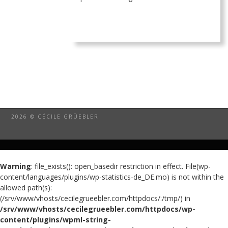
2026 © CÉCILE GRÜEBLER
Warning
: file_exists(): open_basedir restriction in effect. File(wp-
content/languages/plugins/wp-statistics-de_DE.mo) is not within the
allowed path(s):
(/srv/www/vhosts/cecilegrueebler.com/httpdocs/:/tmp/) in
/srv/www/vhosts/cecilegrueebler.com/httpdocs/wp-
content/plugins/wpml-string-