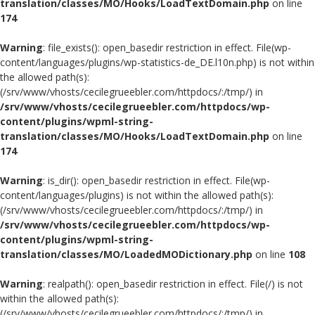
translation/classes/MO/Hooks/LoadTextDomain.php
on line
174
Warning
: file_exists(): open_basedir restriction in effect. File(wp-
content/languages/plugins/wp-statistics-de_DE.l10n.php) is not within
the allowed path(s):
(/srv/www/vhosts/cecilegrueebler.com/httpdocs/:/tmp/) in
/srv/www/vhosts/cecilegrueebler.com/httpdocs/wp-
content/plugins/wpml-string-
translation/classes/MO/Hooks/LoadTextDomain.php
on line
174
Warning
: is_dir(): open_basedir restriction in effect. File(wp-
content/languages/plugins) is not within the allowed path(s):
(/srv/www/vhosts/cecilegrueebler.com/httpdocs/:/tmp/) in
/srv/www/vhosts/cecilegrueebler.com/httpdocs/wp-
content/plugins/wpml-string-
translation/classes/MO/LoadedMODictionary.php
on line
108
Warning
: realpath(): open_basedir restriction in effect. File(/) is not
within the allowed path(s):
(/srv/www/vhosts/cecilegrueebler.com/httpdocs/:/tmp/) in