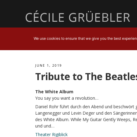
We use cookies to ensure that we give you the best experience
JUNE 1, 2019
Tribute to The Beatl
The White Album
You say you want a revolution…
Daniel Rohr führt durch den Abend und beschwört
Langenegger und Levin Deger und den Sängerinnen S
des White Album. While My Guitar Gently Weeps, Rev
und und…
Theater Rigiblick