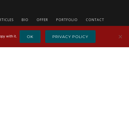
RTICLES
BIO
OFFER
PORTFOLIO
CONTACT
py with it.
OK
PRIVACY POLICY