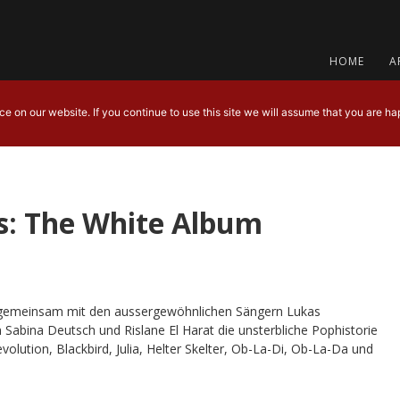
HOME
A
 on our website. If you continue to use this site we will assume that you are hap
es: The White Album
 gemeinsam mit den aussergewöhnlichen Sängern Lukas
abina Deutsch und Rislane El Harat die unsterbliche Pophistorie
olution, Blackbird, Julia, Helter Skelter, Ob-La-Di, Ob-La-Da und