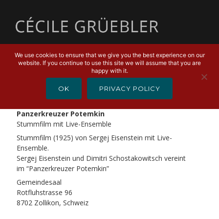
MENU
We use cookies to ensure that we give you the best experience on our
website. If you continue to use this site we will assume that you are
FEBRUARY 23, 2019
happy with it.
Stummfilm Panzerkreuzer
OK
PRIVACY POLICY
Potemkin
Panzerkreuzer Potemkin
Stummfilm mit Live-Ensemble
Stummfilm (1925) von Sergej Eisenstein mit Live-
Ensemble.
Sergej Eisenstein und Dimitri Schostakowitsch vereint
im “Panzerkreuzer Potemkin”
Gemeindesaal
Rotfluhstrasse 96
8702 Zollikon, Schweiz