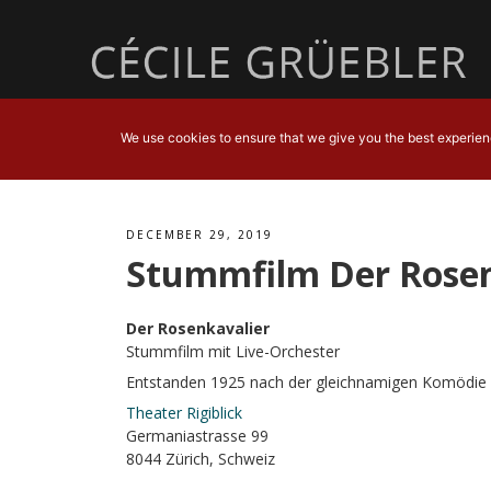
We use cookies to ensure that we give you the best experience
DECEMBER 29, 2019
Stummfilm Der Rosen
Der Rosenkavalier
Stummfilm mit Live-Orchester
Entstanden 1925 nach der gleichnamigen Komödie 
Theater Rigiblick
Germaniastrasse 99
8044 Zürich, Schweiz