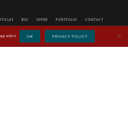
RTICLES
BIO
OFFER
PORTFOLIO
CONTACT
py with it.
OK
PRIVACY POLICY