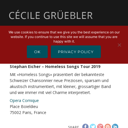
MENU
We use cookies to ensure that we give you the best experience on our
website. If you continue to use this site we will assume that you are
OCTOBER 22, 2019
happy with it.
Stephan Eicher – Homeless Songs
OK
PRIVACY POLICY
Tour 2019
Stephan Eicher – Homeless Songs Tour 2019
Mit «Homeless Songs» präsentiert der bekannteste
Schweizer Chansonnier neue Preziosen, sparsam und
akustisch instrumentiert, mit kleiner, grossartiger Band
und wie immer mit viel Charme interpretiert.
Opera Comique
Place Boieldieu
75002 Paris, France
SHARE