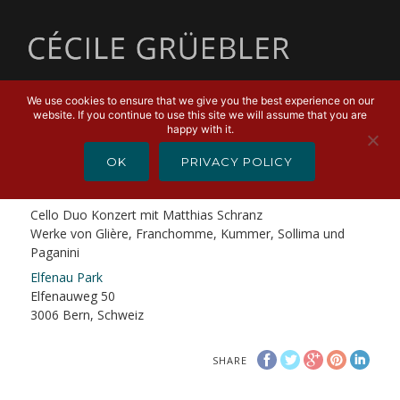
MENU
We use cookies to ensure that we give you the best experience on our
website. If you continue to use this site we will assume that you are
DECEMBER 29, 2019
happy with it.
Liebesgrüsse aus Moskau
OK
PRIVACY POLICY
Liebesgrüsse aus Moskau
Cello Duo Konzert mit Matthias Schranz
Werke von Glière, Franchomme, Kummer, Sollima und
Paganini
Elfenau Park
Elfenauweg 50
3006 Bern, Schweiz
SHARE