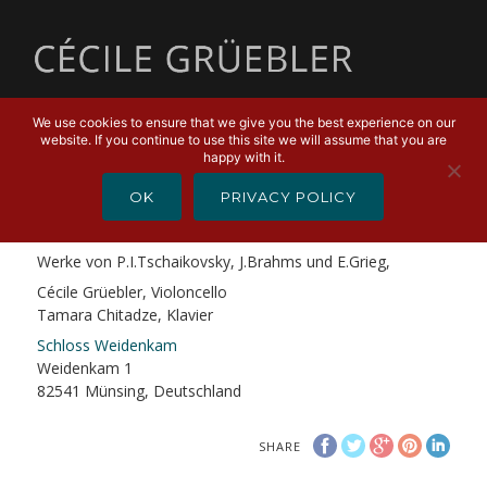
MENU
We use cookies to ensure that we give you the best experience on our
website. If you continue to use this site we will assume that you are
APRIL 15, 2019
happy with it.
Ein Abend bei den Brodskys
OK
PRIVACY POLICY
Ein Abend bei den Brodskys
Werke von P.I.Tschaikovsky, J.Brahms und E.Grieg,
Cécile Grüebler, Violoncello
Tamara Chitadze, Klavier
Schloss Weidenkam
Weidenkam 1
82541 Münsing, Deutschland
SHARE